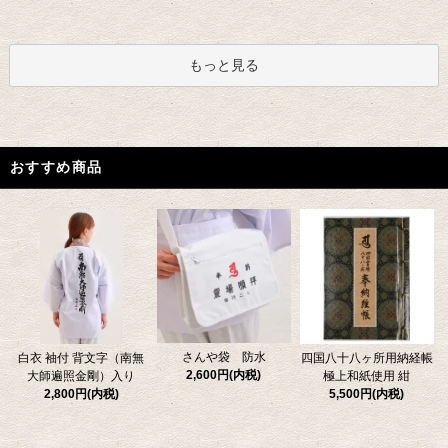
もっと見る
おすすめ商品
さんや袋 防水
四国八十八ヶ所用納経帳
白衣 袖付 背文字（南無
2,600円(内税)
極上和紙使用 紺
大師遍照金剛）入り
5,500円(内税)
2,800円(内税)