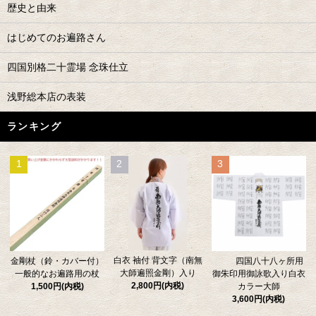
歴史と由来
はじめてのお遍路さん
四国別格二十霊場 念珠仕立
浅野総本店の表装
ランキング
1
2
3
白衣 袖付 背文字（南無
金剛杖（鈴・カバー付）
四国八十八ヶ所用
大師遍照金剛）入り
一般的なお遍路用の杖
御朱印用御詠歌入り白衣
2,800円(内税)
1,500円(内税)
カラー大師
3,600円(内税)