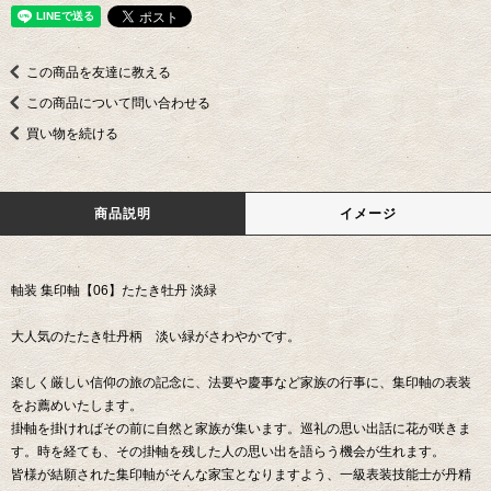
この商品を友達に教える
この商品について問い合わせる
買い物を続ける
商品説明
イメージ
軸装 集印軸【06】たたき牡丹 淡緑
大人気のたたき牡丹柄 淡い緑がさわやかです。
楽しく厳しい信仰の旅の記念に、法要や慶事など家族の行事に、集印軸の表装
をお薦めいたします。
掛軸を掛ければその前に自然と家族が集います。巡礼の思い出話に花が咲きま
す。時を経ても、その掛軸を残した人の思い出を語らう機会が生れます。
皆様が結願された集印軸がそんな家宝となりますよう、一級表装技能士が丹精