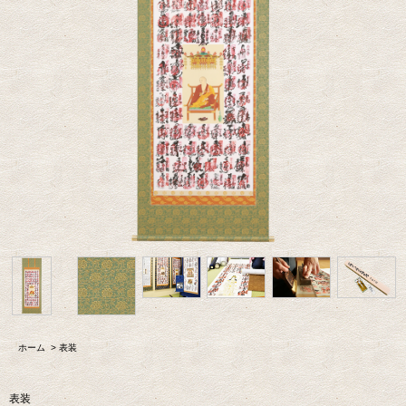
ホーム
>
表装
表装