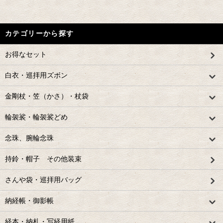
カテゴリーから探す
お得なセット
白衣・巡拝用ズボン
金剛杖・笠（かさ）・杖袋
輪袈裟・輪袈裟どめ
念珠、腕輪念珠
持鈴・帽子 その他装束
さんや袋・巡拝用バッグ
納経帳・御影帳
経本・納札・写経用紙