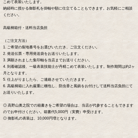
こめて表装いたします。
納経時に授かる御影札を掛軸や額に仕立てることもできます。お気軽にご相談
ください。
高級桐箱付・送料当店負担
（ご注文方法）
1. ご希望の裂地番号をお選びいただき、ご注文ください。
2. 発送伝票・専用発送袋をお送りいたします。
3. 満願されました集印軸を当店までお送りください。
4. 到着確認後、一級表装技能士が丹精こめて表装いたします。制作期間は約2ヶ
月となります。
5. 仕上がりましたら、ご連絡させていただきます。
6. 高級桐箱に入れ厳重に梱包し、防虫香と風鎮をお付けして送料当店負担にて
お送りいたします。
◎ 高野山奥之院での箱書きをご希望の場合は、当店が代参することもできます
のでお申付けください。箱書代5,000円（実費）申受けます。
◎ 御影札の表装は、10,000円増となります。