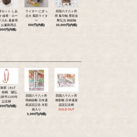
香セット しあ
ライター にぎっ
四国八十八ヶ所
せ 線香・ロー
点火 風防ライタ
用 集印軸 墨彩金
ク入れ 墓参用
ー
剛弘法 納経軸
 お遍路用品
550円(内税)
33,000円(内税)
,000円(内税)
輪袈裟（わげ
）桜柄 賜弘
四国八十八ヶ所
四国八十八ヶ所
大師号1100年
用納経帳 日本遺
御影帳 日本遺産
記念柄
産認定記念 水彩
認定記念柄
,200円(内税)
画入り
SOLD OUT
3,300円(内税)