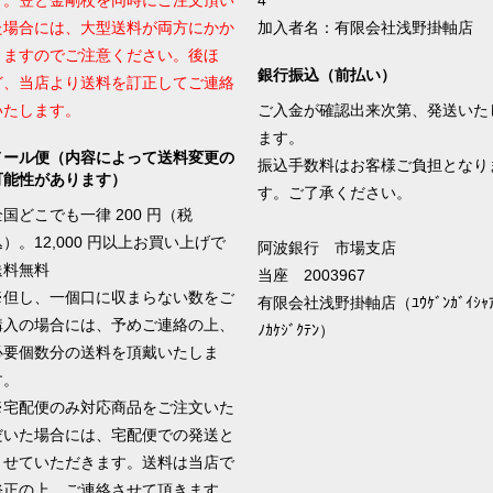
す。笠と金剛杖を同時にご注文頂い
4
た場合には、大型送料が両方にかか
加入者名：有限会社浅野掛軸店
りますのでご注意ください。後ほ
銀行振込（前払い）
ど、当店より送料を訂正してご連絡
いたします。
ご入金が確認出来次第、発送いた
ます。
メール便（内容によって送料変更の
振込手数料はお客様ご負担となり
可能性があります）
す。ご了承ください。
全国どこでも一律 200 円（税
込）。12,000 円以上お買い上げで
阿波銀行 市場支店
送料無料
当座 2003967
※但し、一個口に収まらない数をご
有限会社浅野掛軸店（ﾕｳｹﾞﾝｶﾞｲｼｬｱ
購入の場合には、予めご連絡の上、
ﾉｶｹｼﾞｸﾃﾝ）
必要個数分の送料を頂戴いたしま
す。
※宅配便のみ対応商品をご注文いた
だいた場合には、宅配便での発送と
させていただきます。送料は当店で
修正の上、ご連絡させて頂きます。