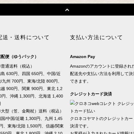
配送・送料について
支払い方法について
宅配便（ゆうパック）
Amazon Pay
◎普通送料（税込）
Amazonのアカウントに登録され
島 630円、四国 650円、中国/近
配送先や支払い方法を利用して決
/九州 700円、東海/北陸 800円、
できます。
越 900円、関東 900円、東北 1,2
クレジットカード決済
0円、沖縄 1,300円、北海道 1,400
円
◎大型（笠、金剛杖）送料（税込）
国/中国/近畿 1,300円、九州 1,45
クロネコヤマトのクレジットカー
円、東海/北陸 1,500円、信越/関東
決済です。
,550円、東北 1,800円、沖縄 2,10
お客様が入力されたカード情報は