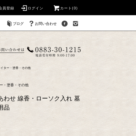
会員登録
ログイン
カート(
0
)
ブログ
お問い合わせ
ライター・塗香・その他
ー・塗香・その他
あわせ 線香・ローソク入れ 墓
用品