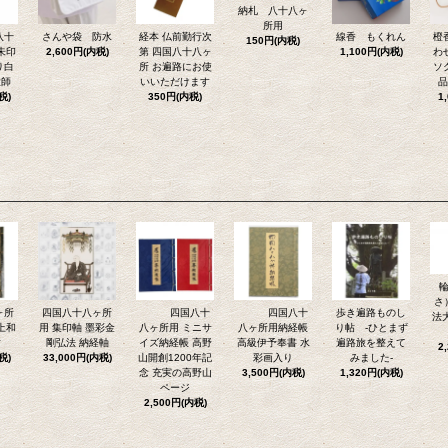
納札 八十八ヶ
所用
八十
さんや袋 防水
経本 仏前勤行次
線香 もくれん
橙
150円(内税)
朱印
2,600円(内税)
第 四国八十八ヶ
1,100円(内税)
わ
り白
所 お遍路にお使
ソ
大師
いいただけます
品
税)
350円(内税)
1
さ
ヶ所
四国八十八ヶ所
四国八十
四国八十
歩き遍路ものし
法
上和
用 集印軸 墨彩金
八ヶ所用 ミニサ
八ヶ所用納経帳
り帖 -ひとまず
紺
剛弘法 納経軸
イズ納経帳 高野
高級伊予奉書 水
遍路旅を整えて
2
税)
33,000円(内税)
山開創1200年記
彩画入り
みました-
念 充実の高野山
3,500円(内税)
1,320円(内税)
ページ
2,500円(内税)