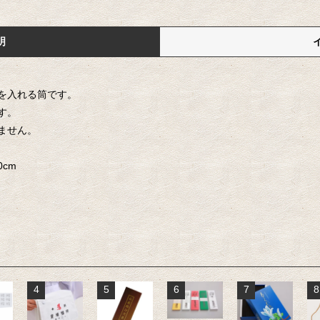
明
を入れる筒です。
す。
ません。
0cm
4
5
6
7
8