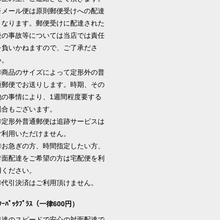
※メール便は原則郵便受けへの配達
となります。郵便受けに配達された
後の事故等については当店では責任
を負いかねますので、ご了承ださ
い。
◎商品のサイズによって定形外の普
通郵便でお送りします。時期、その
他の事情により、1週間程度要する
場合もございます。
◎定形外普通郵便は追跡サービスは
ご利用いただけません。
◎お急ぎの方、時間指定したい方、
対面配達をご希望の方は宅配便を利
用ください。
◎代引決済はご利用頂けません。
ﾀｰﾊﾟｯｸﾌﾟﾗｽ（一律600円）
速達のスピードで安心の対面配達で