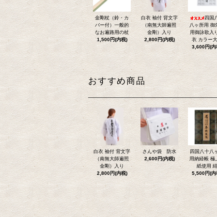
金剛杖（鈴・カ
白衣 袖付 背文字
四国
バー付）一般的
（南無大師遍照
八ヶ所用 御
なお遍路用の杖
金剛）入り
用御詠歌入
1,500円(内税)
2,800円(内税)
衣 カラー
3,600円(内
おすすめ商品
白衣 袖付 背文字
さんや袋 防水
四国八十八
（南無大師遍照
2,600円(内税)
用納経帳 極
金剛）入り
紙使用 
2,800円(内税)
5,500円(内