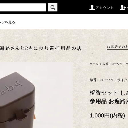
アカウント
ンツを見る
ホーム
>
線香・ローソク・
線香・ローソク・ライタ
橙香セット し
参用品 お遍路
1,000円(内税)