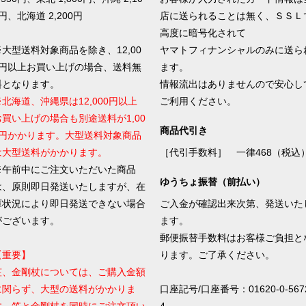
円、北海道 2,200円
店に送られることは無く、ＳＳＬ
高度に暗号化されて
※大型送料対象商品を除き、12,00
ヤマトフィナンシャルのみに送ら
0円以上お買い上げの場合、送料無
ます。
料となります。
情報流出はありませんので安心し
※北海道、沖縄県は12,000円以上
ご利用ください。
お買い上げの場合も別途送料が1,00
商品代引き
0円かかります。大型送料対象商品
は大型送料がかかります。
［代引手数料］ 一律468（税込
※午前中にご注文いただいた商品
ゆうちょ振替（前払い）
は、原則即日発送いたしますが、在
庫状況により即日発送できない場合
ご入金が確認出来次第、発送いた
がございます。
ます。
郵便振替手数料はお客様ご負担と
【重要】
ります。ご了承ください。
笠、金剛杖については、ご購入金額
に関らず、大型の送料がかかりま
口座記号/口座番号：01620-0-567