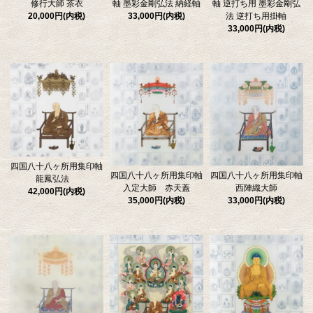
修行大師 茶衣
軸 墨彩金剛弘法 納経軸
軸 逆打ち用 墨彩金剛弘
20,000円(内税)
33,000円(内税)
法 逆打ち用掛軸
33,000円(内税)
四国八十八ヶ所用集印軸
四国八十八ヶ所用集印軸
四国八十八ヶ所用集印軸
龍鳳弘法
入定大師 赤天蓋
西陣織大師
42,000円(内税)
35,000円(内税)
33,000円(内税)