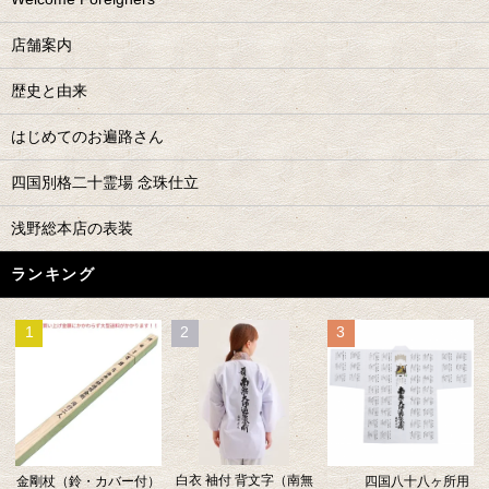
店舗案内
歴史と由来
はじめてのお遍路さん
四国別格二十霊場 念珠仕立
浅野総本店の表装
ランキング
1
2
3
白衣 袖付 背文字（南無
金剛杖（鈴・カバー付）
四国八十八ヶ所用