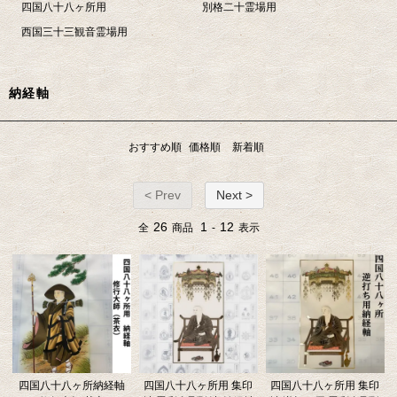
四国八十八ヶ所用
別格二十霊場用
西国三十三観音霊場用
納経軸
おすすめ順
価格順
新着順
< Prev
Next >
26
1
12
全
商品
-
表示
四国八十八ヶ所納経軸
四国八十八ヶ所用 集印
四国八十八ヶ所用 集印