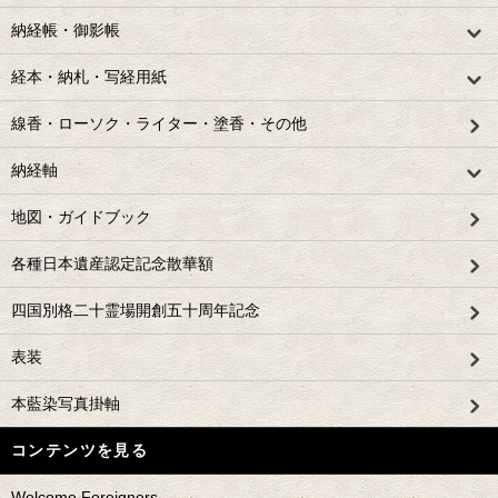
納経帳・御影帳
経本・納札・写経用紙
線香・ローソク・ライター・塗香・その他
納経軸
地図・ガイドブック
各種日本遺産認定記念散華額
四国別格二十霊場開創五十周年記念
表装
本藍染写真掛軸
コンテンツを見る
Welcome Foreigners