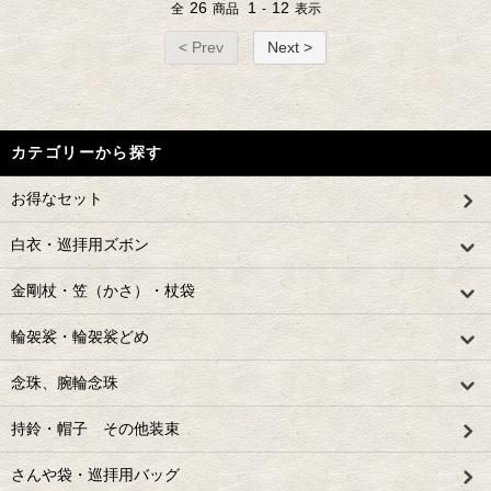
26
1
12
全
商品
-
表示
< Prev
Next >
カテゴリーから探す
お得なセット
白衣・巡拝用ズボン
金剛杖・笠（かさ）・杖袋
輪袈裟・輪袈裟どめ
念珠、腕輪念珠
持鈴・帽子 その他装束
さんや袋・巡拝用バッグ