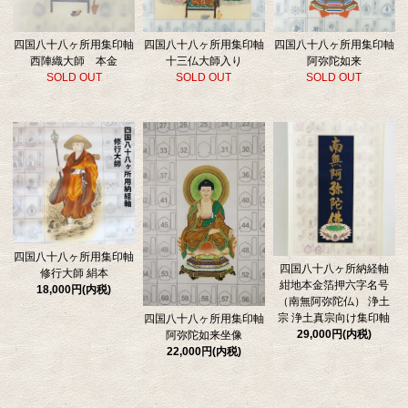
四国八十八ヶ所用集印軸
四国八十八ヶ所用集印軸
四国八十八ヶ所用集印軸
西陣織大師 本金
十三仏大師入り
阿弥陀如来
SOLD OUT
SOLD OUT
SOLD OUT
四国八十八ヶ所用集印軸
四国八十八ヶ所納経軸
修行大師 絹本
紺地本金箔押六字名号
18,000円(内税)
（南無阿弥陀仏） 浄土
宗 浄土真宗向け集印軸
四国八十八ヶ所用集印軸
29,000円(内税)
阿弥陀如来坐像
22,000円(内税)