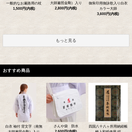
大師遍照金剛）入り
一般的なお遍路用の杖
御朱印用御詠歌入り白衣
2,800円(内税)
1,500円(内税)
カラー大師
3,600円(内税)
もっと見る
おすすめ商品
さんや袋 防水
四国八十八ヶ所用納経帳
白衣 袖付 背文字（南無
2,600円(内税)
極上和紙使用 紺
大師遍照金剛）入り