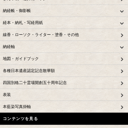
納経帳・御影帳
経本・納札・写経用紙
線香・ローソク・ライター・塗香・その他
納経軸
地図・ガイドブック
各種日本遺産認定記念散華額
四国別格二十霊場開創五十周年記念
表装
本藍染写真掛軸
コンテンツを見る