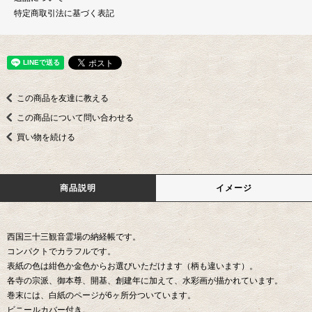
特定商取引法に基づく表記
この商品を友達に教える
この商品について問い合わせる
買い物を続ける
商品説明
イメージ
西国三十三観音霊場の納経帳です。
コンパクトでカラフルです。
表紙の色は紺色か金色からお選びいただけます（柄も違います）。
各寺の宗派、御本尊、開基、創建年に加えて、水彩画が描かれています。
巻末には、白紙のページが6ヶ所分ついています。
ビニールカバー付き。