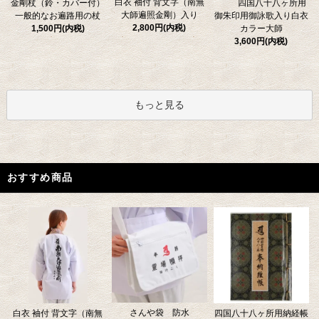
白衣 袖付 背文字（南無
金剛杖（鈴・カバー付）
四国八十八ヶ所用
大師遍照金剛）入り
一般的なお遍路用の杖
御朱印用御詠歌入り白衣
2,800円(内税)
1,500円(内税)
カラー大師
3,600円(内税)
もっと見る
おすすめ商品
さんや袋 防水
四国八十八ヶ所用納経帳
白衣 袖付 背文字（南無