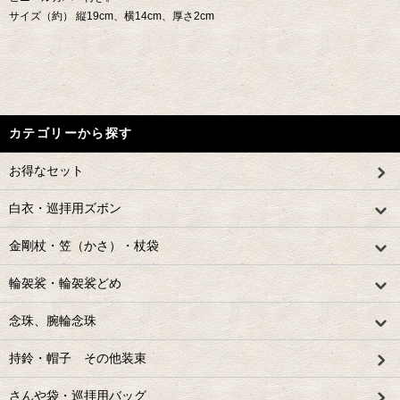
サイズ（約） 縦19cm、横14cm、厚さ2cm
カテゴリーから探す
お得なセット
白衣・巡拝用ズボン
金剛杖・笠（かさ）・杖袋
輪袈裟・輪袈裟どめ
念珠、腕輪念珠
持鈴・帽子 その他装束
さんや袋・巡拝用バッグ