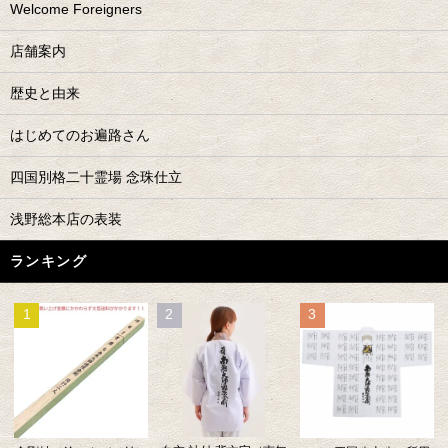
Welcome Foreigners
店舗案内
歴史と由来
はじめてのお遍路さん
四国別格二十霊場 念珠仕立
浅野総本店の表装
ランキング
1
2
3