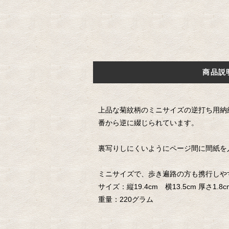
商品説
上品な菊紋柄のミニサイズの逆打ち用納
番から逆に綴じられています。
裏写りしにくいようにページ間に間紙を
ミニサイズで、歩き遍路の方も携行しや
サイズ：縦19.4cm 横13.5cm 厚さ1.8c
重量：220グラム