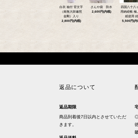
白衣 袖付 背文字
さんや袋 防水
四国八十八
（南無大師遍照
2,600円(内税)
用納経帳 極
金剛）入り
紙使用 
2,800円(内税)
5,500円(内
返品について
返品期限
商品到着後7日以内とさせていただ
きます。
徳
畿
返品送料