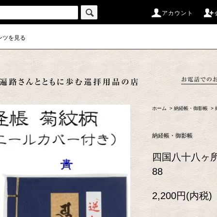
アカウント
ンツを見る
ホーム
>
納経帳・御影帳
>
納経帳・御影帳
四国八十八ヶ所
88
2,200円(内税)