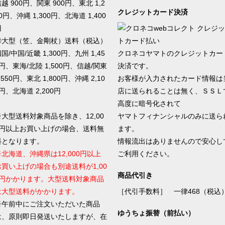
越 900円、関東 900円、東北 1,2
クレジットカード決済
0円、沖縄 1,300円、北海道 1,400
円
◎大型（笠、金剛杖）送料（税込）
国/中国/近畿 1,300円、九州 1,45
クロネコヤマトのクレジットカー
円、東海/北陸 1,500円、信越/関東
決済です。
,550円、東北 1,800円、沖縄 2,10
お客様が入力されたカード情報は
円、北海道 2,200円
店に送られることは無く、ＳＳＬ
高度に暗号化されて
※大型送料対象商品を除き、12,00
ヤマトフィナンシャルのみに送ら
0円以上お買い上げの場合、送料無
ます。
料となります。
情報流出はありませんので安心し
※北海道、沖縄県は12,000円以上
ご利用ください。
お買い上げの場合も別途送料が1,00
商品代引き
0円かかります。大型送料対象商品
は大型送料がかかります。
［代引手数料］ 一律468（税込
※午前中にご注文いただいた商品
ゆうちょ振替（前払い）
は、原則即日発送いたしますが、在