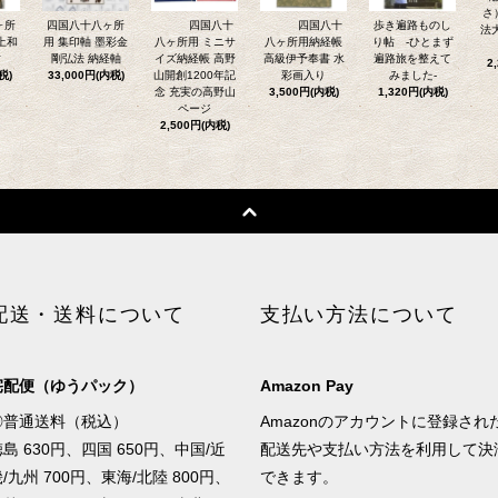
さ
ヶ所
四国八十八ヶ所
四国八十
四国八十
歩き遍路ものし
法
上和
用 集印軸 墨彩金
八ヶ所用 ミニサ
八ヶ所用納経帳
り帖 -ひとまず
紺
剛弘法 納経軸
イズ納経帳 高野
高級伊予奉書 水
遍路旅を整えて
2
税)
33,000円(内税)
山開創1200年記
彩画入り
みました-
念 充実の高野山
3,500円(内税)
1,320円(内税)
ページ
2,500円(内税)
配送・送料について
支払い方法について
宅配便（ゆうパック）
Amazon Pay
◎普通送料（税込）
Amazonのアカウントに登録され
島 630円、四国 650円、中国/近
配送先や支払い方法を利用して決
/九州 700円、東海/北陸 800円、
できます。