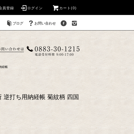
会員登録
ログイン
カート(
0
)
ブログ
お問い合わせ
納経帳
 逆打ち用納経帳 菊紋柄 四国