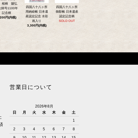
）桜柄 賜弘
四国八十八ヶ所
四国八十八ヶ所
大師号1100年
用納経帳 日本遺
御影帳 日本遺産
記念柄
産認定記念 水彩
認定記念柄
,200円(内税)
画入り
SOLD OUT
3,300円(内税)
営業日について
2026年8月
日
月
火
水
木
金
土
た
1
済
2
3
4
5
6
7
8
9
10
11
12
13
14
15