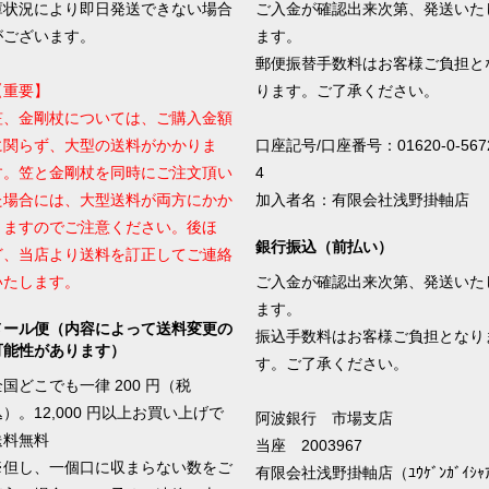
庫状況により即日発送できない場合
ご入金が確認出来次第、発送いた
がございます。
ます。
郵便振替手数料はお客様ご負担と
【重要】
ります。ご了承ください。
笠、金剛杖については、ご購入金額
に関らず、大型の送料がかかりま
口座記号/口座番号：01620-0-567
す。笠と金剛杖を同時にご注文頂い
4
た場合には、大型送料が両方にかか
加入者名：有限会社浅野掛軸店
りますのでご注意ください。後ほ
銀行振込（前払い）
ど、当店より送料を訂正してご連絡
いたします。
ご入金が確認出来次第、発送いた
ます。
メール便（内容によって送料変更の
振込手数料はお客様ご負担となり
可能性があります）
す。ご了承ください。
全国どこでも一律 200 円（税
込）。12,000 円以上お買い上げで
阿波銀行 市場支店
送料無料
当座 2003967
※但し、一個口に収まらない数をご
有限会社浅野掛軸店（ﾕｳｹﾞﾝｶﾞｲｼｬｱ