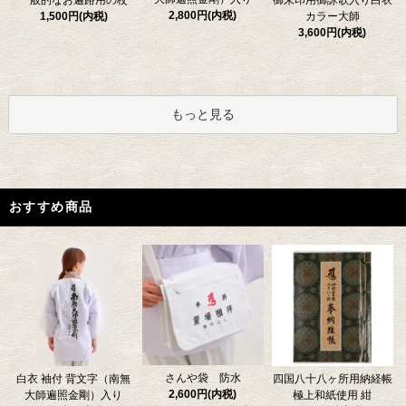
一般的なお遍路用の杖
御朱印用御詠歌入り白衣
2,800円(内税)
1,500円(内税)
カラー大師
3,600円(内税)
もっと見る
おすすめ商品
さんや袋 防水
四国八十八ヶ所用納経帳
白衣 袖付 背文字（南無
2,600円(内税)
極上和紙使用 紺
大師遍照金剛）入り