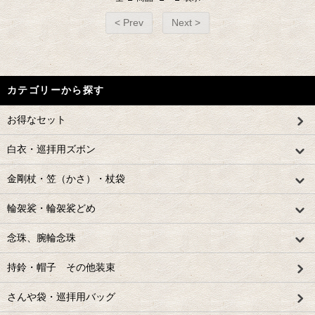
< Prev
Next >
カテゴリーから探す
お得なセット
白衣・巡拝用ズボン
金剛杖・笠（かさ）・杖袋
輪袈裟・輪袈裟どめ
念珠、腕輪念珠
持鈴・帽子 その他装束
さんや袋・巡拝用バッグ