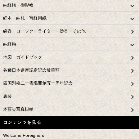
納経帳・御影帳
経本・納札・写経用紙
線香・ローソク・ライター・塗香・その他
納経軸
地図・ガイドブック
各種日本遺産認定記念散華額
四国別格二十霊場開創五十周年記念
表装
本藍染写真掛軸
コンテンツを見る
Welcome Foreigners