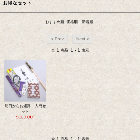
お得なセット
おすすめ順
価格順
新着順
< Prev
Next >
1
1
1
全
商品
-
表示
明日からお遍路 入門セ
ット
SOLD OUT
1
1
1
全
商品
-
表示