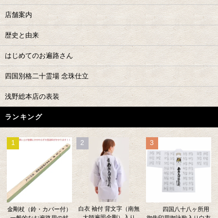
店舗案内
歴史と由来
はじめてのお遍路さん
四国別格二十霊場 念珠仕立
浅野総本店の表装
ランキング
1
2
3
白衣 袖付 背文字（南無
金剛杖（鈴・カバー付）
四国八十八ヶ所用
大師遍照金剛）入り