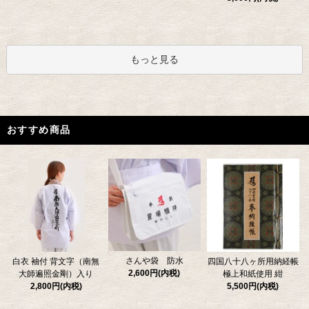
もっと見る
おすすめ商品
さんや袋 防水
四国八十八ヶ所用納経帳
白衣 袖付 背文字（南無
2,600円(内税)
極上和紙使用 紺
大師遍照金剛）入り
5,500円(内税)
2,800円(内税)