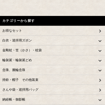
カテゴリーから探す
お得なセット
白衣・巡拝用ズボン
金剛杖・笠（かさ）・杖袋
輪袈裟・輪袈裟どめ
念珠、腕輪念珠
持鈴・帽子 その他装束
さんや袋・巡拝用バッグ
納経帳・御影帳