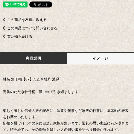
この商品を友達に教える
この商品について問い合わせる
買い物を続ける
商品説明
イメージ
軸装 集印軸【07】たたき牡丹 濃緑
定番のたたき牡丹柄 濃い緑で引き締まります
楽しく厳しい信仰の旅の記念に、法要や慶事など家族の行事に、集印軸の表装
をお薦めいたします。
掛軸を掛ければその前に自然と家族が集います。巡礼の思い出話に花が咲きま
す。時を経ても、その掛軸を残した人の思い出を語らう機会が生れます。