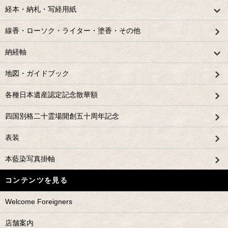
経本・納札・写経用紙
線香・ローソク・ライター・塗香・その他
納経軸
地図・ガイドブック
各種日本遺産認定記念散華額
四国別格二十霊場開創五十周年記念
表装
本藍染写真掛軸
コンテンツを見る
Welcome Foreigners
店舗案内