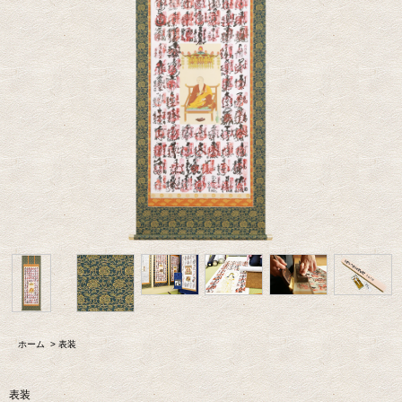
ホーム
>
表装
表装