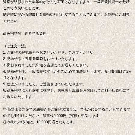
皆様が結願された集印軸がそんな家宝となりますよう、一級表装技能士が丹精
こめて表装いたします。
納経時に授かる御影札を掛軸や額に仕立てることもできます。お気軽にご相談
ください。
高級桐箱付・送料当店負担
（ご注文方法）
1. ご希望の裂地番号をお選びいただき、ご注文ください。
2. 発送伝票・専用発送袋をお送りいたします。
3. 満願されました集印軸を当店までお送りください。
4. 到着確認後、一級表装技能士が丹精こめて表装いたします。制作期間は約2ヶ
月となります。
5. 仕上がりましたら、ご連絡させていただきます。
6. 高級桐箱に入れ厳重に梱包し、防虫香と風鎮をお付けして送料当店負担にて
お送りいたします。
◎ 高野山奥之院での箱書きをご希望の場合は、当店が代参することもできます
のでお申付けください。箱書代5,000円（実費）申受けます。
◎ 御影札の表装は、10,000円増となります。