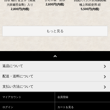
四国八十八ヶ所用納経帳
白衣 袖付 背文字（南無
2,600円(内税)
極上和紙使用 紺
大師遍照金剛）入り
5,500円(内税)
2,800円(内税)
もっと見る
返品について
配送・送料について
支払い方法について
マイアカウント
会員登録
ログイン
カートを見る