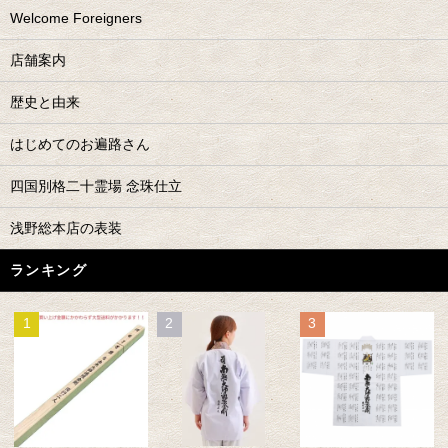
Welcome Foreigners
店舗案内
歴史と由来
はじめてのお遍路さん
四国別格二十霊場 念珠仕立
浅野総本店の表装
ランキング
1
2
3