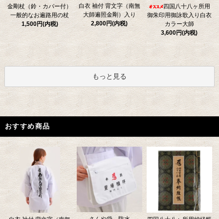
白衣 袖付 背文字（南無
金剛杖（鈴・カバー付）
四国八十八ヶ所用
大師遍照金剛）入り
一般的なお遍路用の杖
御朱印用御詠歌入り白衣
2,800円(内税)
1,500円(内税)
カラー大師
3,600円(内税)
もっと見る
おすすめ商品
さんや袋 防水