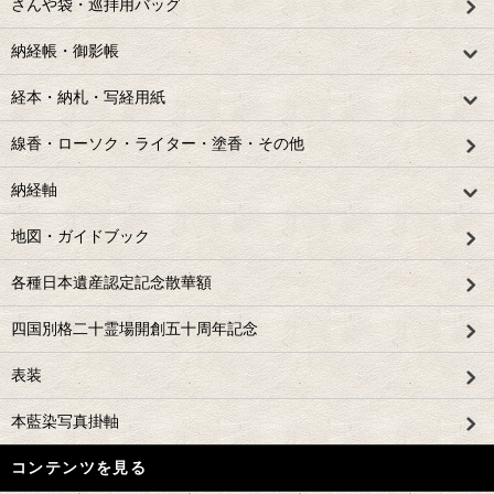
さんや袋・巡拝用バッグ
納経帳・御影帳
経本・納札・写経用紙
線香・ローソク・ライター・塗香・その他
納経軸
地図・ガイドブック
各種日本遺産認定記念散華額
四国別格二十霊場開創五十周年記念
表装
本藍染写真掛軸
コンテンツを見る