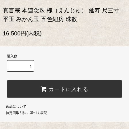
真言宗 本連念珠 槐（えんじゅ） 延寿 尺三寸
平玉 みかん玉 五色紐房 珠数
16,500円(内税)
購入数
カートに入れる
返品について
特定商取引法に基づく表記