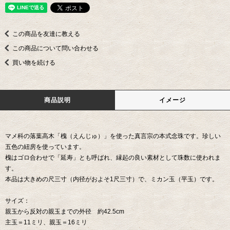
この商品を友達に教える
この商品について問い合わせる
買い物を続ける
商品説明
イメージ
マメ科の落葉高木「槐（えんじゅ）」を使った真言宗の本式念珠です。珍しい
五色の紐房を使っています。
槐はゴロ合わせで「延寿」とも呼ばれ、縁起の良い素材として珠数に使われま
す。
本品は大きめの尺三寸（内径がおよそ1尺三寸）で、ミカン玉（平玉）です。
サイズ：
親玉から反対の親玉までの外径 約42.5cm
主玉＝11ミリ、親玉＝16ミリ