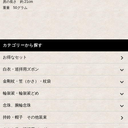
房の長さ 約 21cm
重量 50グラム
カテゴリーから探す
お得なセット
白衣・巡拝用ズボン
金剛杖・笠（かさ）・杖袋
輪袈裟・輪袈裟どめ
念珠、腕輪念珠
持鈴・帽子 その他装束