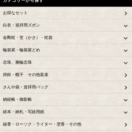
カテゴリーから探す
お得なセット
白衣・巡拝用ズボン
金剛杖・笠（かさ）・杖袋
輪袈裟・輪袈裟どめ
念珠、腕輪念珠
持鈴・帽子 その他装束
さんや袋・巡拝用バッグ
納経帳・御影帳
経本・納札・写経用紙
線香・ローソク・ライター・塗香・その他