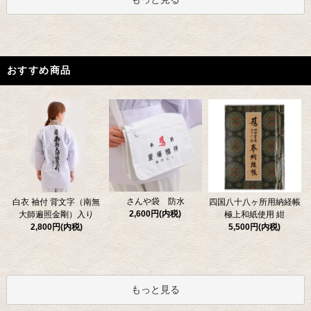
おすすめ商品
さんや袋 防水
四国八十八ヶ所用納経帳
白衣 袖付 背文字（南無
2,600円(内税)
極上和紙使用 紺
大師遍照金剛）入り
5,500円(内税)
2,800円(内税)
もっと見る