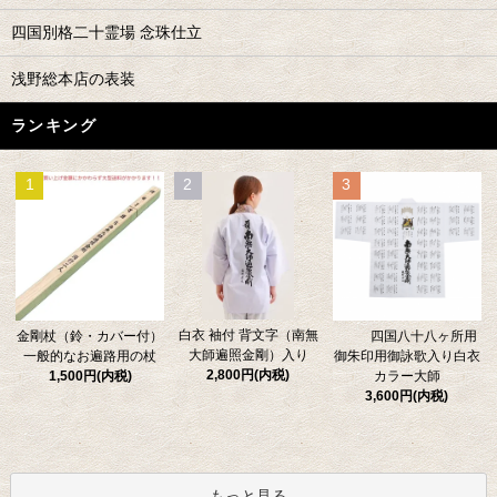
四国別格二十霊場 念珠仕立
浅野総本店の表装
ランキング
1
2
3
白衣 袖付 背文字（南無
金剛杖（鈴・カバー付）
四国八十八ヶ所用
大師遍照金剛）入り
一般的なお遍路用の杖
御朱印用御詠歌入り白衣
2,800円(内税)
1,500円(内税)
カラー大師
3,600円(内税)
もっと見る