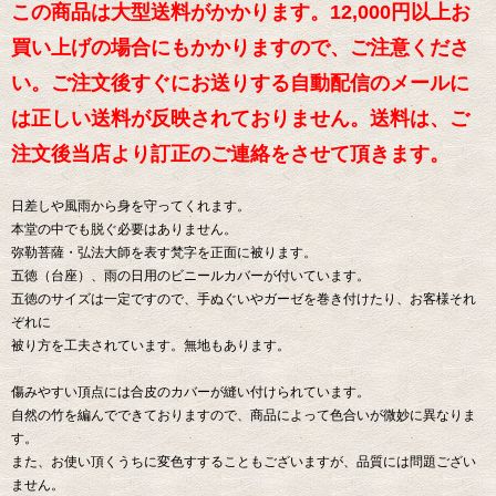
この商品は大型送料がかかります。12,000円以上お
買い上げの場合にもかかりますので、ご注意くださ
い。ご注文後すぐにお送りする自動配信のメールに
は正しい送料が反映されておりません。送料は、ご
注文後当店より訂正のご連絡をさせて頂きます。
日差しや風雨から身を守ってくれます。
本堂の中でも脱ぐ必要はありません。
弥勒菩薩・弘法大師を表す梵字を正面に被ります。
五徳（台座）、雨の日用のビニールカバーが付いています。
五徳のサイズは一定ですので、手ぬぐいやガーゼを巻き付けたり、お客様それ
ぞれに
被り方を工夫されています。無地もあります。
傷みやすい頂点には合皮のカバーが縫い付けられています。
自然の竹を編んでできておりますので、商品によって色合いが微妙に異なりま
す。
また、お使い頂くうちに変色すすることもございますが、品質には問題ござい
ません。