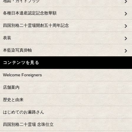
地図・ガイドブック
各種日本遺産認定記念散華額
四国別格二十霊場開創五十周年記念
表装
本藍染写真掛軸
コンテンツを見る
Welcome Foreigners
店舗案内
歴史と由来
はじめてのお遍路さん
四国別格二十霊場 念珠仕立