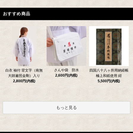
おすすめ商品
さんや袋 防水
四国八十八ヶ所用納経帳
白衣 袖付 背文字（南無
2,600円(内税)
極上和紙使用 紺
大師遍照金剛）入り
5,500円(内税)
2,800円(内税)
もっと見る