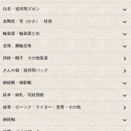
白衣・巡拝用ズボン
金剛杖・笠（かさ）・杖袋
輪袈裟・輪袈裟どめ
念珠、腕輪念珠
持鈴・帽子 その他装束
さんや袋・巡拝用バッグ
納経帳・御影帳
経本・納札・写経用紙
線香・ローソク・ライター・塗香・その他
納経軸