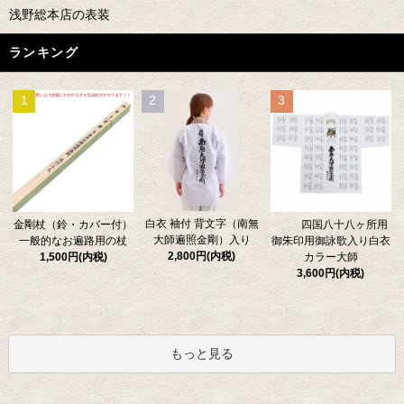
浅野総本店の表装
ランキング
1
2
3
白衣 袖付 背文字（南無
金剛杖（鈴・カバー付）
四国八十八ヶ所用
大師遍照金剛）入り
一般的なお遍路用の杖
御朱印用御詠歌入り白衣
2,800円(内税)
1,500円(内税)
カラー大師
3,600円(内税)
もっと見る