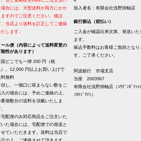
す。笠と金剛杖を同時にご注文頂い
4
た場合には、大型送料が両方にかか
加入者名：有限会社浅野掛軸店
りますのでご注意ください。後ほ
銀行振込（前払い）
ど、当店より送料を訂正してご連絡
いたします。
ご入金が確認出来次第、発送いた
ます。
メール便（内容によって送料変更の
振込手数料はお客様ご負担となり
可能性があります）
す。ご了承ください。
全国どこでも一律 200 円（税
込）。12,000 円以上お買い上げで
阿波銀行 市場支店
送料無料
当座 2003967
※但し、一個口に収まらない数をご
有限会社浅野掛軸店（ﾕｳｹﾞﾝｶﾞｲｼｬｱ
購入の場合には、予めご連絡の上、
ﾉｶｹｼﾞｸﾃﾝ）
必要個数分の送料を頂戴いたしま
す。
※宅配便のみ対応商品をご注文いた
だいた場合には、宅配便での発送と
させていただきます。送料は当店で
修正の上、ご連絡させて頂きます。