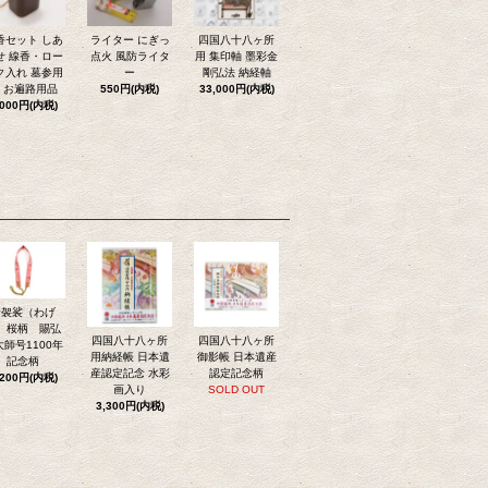
香セット しあ
ライター にぎっ
四国八十八ヶ所
せ 線香・ロー
点火 風防ライタ
用 集印軸 墨彩金
ク入れ 墓参用
ー
剛弘法 納経軸
 お遍路用品
550円(内税)
33,000円(内税)
,000円(内税)
輪袈裟（わげ
）桜柄 賜弘
四国八十八ヶ所
四国八十八ヶ所
大師号1100年
用納経帳 日本遺
御影帳 日本遺産
記念柄
産認定記念 水彩
認定記念柄
,200円(内税)
画入り
SOLD OUT
3,300円(内税)