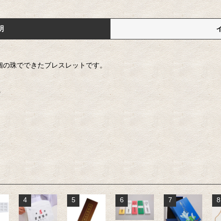
明
8個の珠でできたブレスレットです。
。
4
5
6
7
8