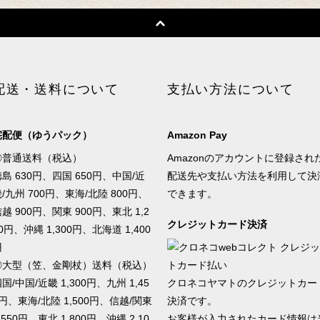
配送・送料について
支払い方法について
宅配便（ゆうパック）
Amazon Pay
◎普通送料（税込）
Amazonのアカウントに登録され
島 630円、四国 650円、中国/近
配送先や支払い方法を利用して決
/九州 700円、東海/北陸 800円、
できます。
越 900円、関東 900円、東北 1,2
クレジットカード決済
0円、沖縄 1,300円、北海道 1,400
円
◎大型（笠、金剛杖）送料（税込）
国/中国/近畿 1,300円、九州 1,45
クロネコヤマトのクレジットカー
円、東海/北陸 1,500円、信越/関東
決済です。
,550円、東北 1,800円、沖縄 2,10
お客様が入力されたカード情報は