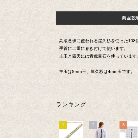
商品説
高級念珠に使われる屋久杉を使った10
手首に二重に巻き付けて使います。
主玉と四天には青虎目石を使っています
主玉は9mm玉、屋久杉は4mm玉です。
ランキング
1
2
3