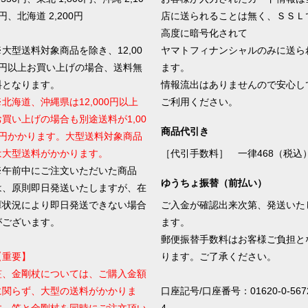
円、北海道 2,200円
店に送られることは無く、ＳＳＬ
高度に暗号化されて
※大型送料対象商品を除き、12,00
ヤマトフィナンシャルのみに送ら
0円以上お買い上げの場合、送料無
ます。
料となります。
情報流出はありませんので安心し
※北海道、沖縄県は12,000円以上
ご利用ください。
お買い上げの場合も別途送料が1,00
商品代引き
0円かかります。大型送料対象商品
は大型送料がかかります。
［代引手数料］ 一律468（税込
※午前中にご注文いただいた商品
ゆうちょ振替（前払い）
は、原則即日発送いたしますが、在
庫状況により即日発送できない場合
ご入金が確認出来次第、発送いた
がございます。
ます。
郵便振替手数料はお客様ご負担と
【重要】
ります。ご了承ください。
笠、金剛杖については、ご購入金額
に関らず、大型の送料がかかりま
口座記号/口座番号：01620-0-567