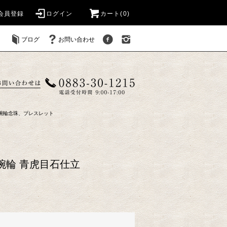
会員登録
ログイン
カート(
0
)
ブログ
お問い合わせ
腕輪念珠、ブレスレット
腕輪 青虎目石仕立