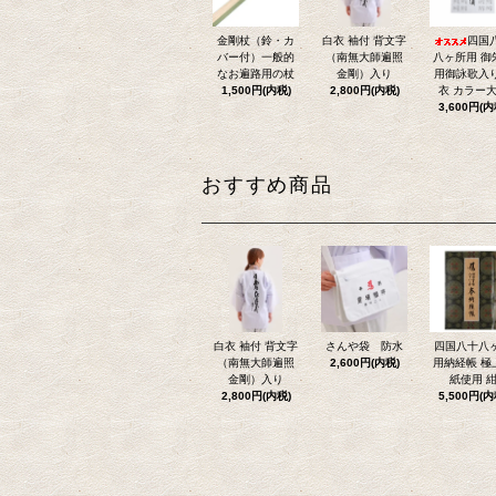
金剛杖（鈴・カ
白衣 袖付 背文字
四国
バー付）一般的
（南無大師遍照
八ヶ所用 御
なお遍路用の杖
金剛）入り
用御詠歌入
1,500円(内税)
2,800円(内税)
衣 カラー
3,600円(内
おすすめ商品
白衣 袖付 背文字
さんや袋 防水
四国八十八
（南無大師遍照
2,600円(内税)
用納経帳 極
金剛）入り
紙使用 
2,800円(内税)
5,500円(内