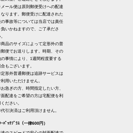
※メール便は原則郵便受けへの配達
となります。郵便受けに配達された
後の事故等については当店では責任
を負いかねますので、ご了承ださ
い。
◎商品のサイズによって定形外の普
通郵便でお送りします。時期、その
他の事情により、1週間程度要する
場合もございます。
◎定形外普通郵便は追跡サービスは
ご利用いただけません。
◎お急ぎの方、時間指定したい方、
対面配達をご希望の方は宅配便を利
用ください。
◎代引決済はご利用頂けません。
ﾀｰﾊﾟｯｸﾌﾟﾗｽ（一律600円）
速達のスピードで安心の対面配達で