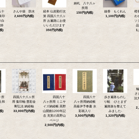
納札 八十八ヶ
所用
八十
さんや袋 防水
経本 仏前勤行次
線香 もくれん
橙
150円(内税)
朱印
2,600円(内税)
第 四国八十八ヶ
1,100円(内税)
わ
り白
所 お遍路にお使
ソ
大師
いいただけます
品
税)
350円(内税)
1
さ
ヶ所
四国八十八ヶ所
四国八十
四国八十
歩き遍路ものし
法
上和
用 集印軸 墨彩金
八ヶ所用 ミニサ
八ヶ所用納経帳
り帖 -ひとまず
紺
剛弘法 納経軸
イズ納経帳 高野
高級伊予奉書 水
遍路旅を整えて
2
税)
33,000円(内税)
山開創1200年記
彩画入り
みました-
念 充実の高野山
3,500円(内税)
1,320円(内税)
ページ
2,500円(内税)