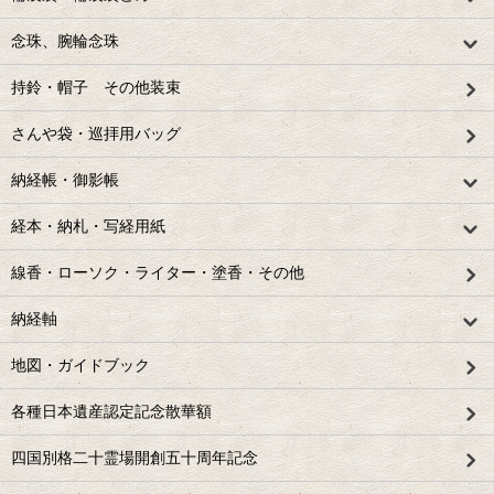
念珠、腕輪念珠
持鈴・帽子 その他装束
さんや袋・巡拝用バッグ
納経帳・御影帳
経本・納札・写経用紙
線香・ローソク・ライター・塗香・その他
納経軸
地図・ガイドブック
各種日本遺産認定記念散華額
四国別格二十霊場開創五十周年記念