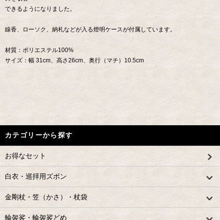
できるようになりました。
線香、ローソク、納札などが入る燈明ケースが付属しています。
材質：ポリエステル100%
サイズ：幅 31cm、高さ26cm、奥行（マチ）10.5cm
カテゴリーから探す
お得なセット
白衣・巡拝用ズボン
金剛杖・笠（かさ）・杖袋
輪袈裟・輪袈裟どめ