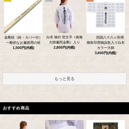
白衣 袖付 背文字（南無
金剛杖（鈴・カバー付）
四国八十八ヶ所用
大師遍照金剛）入り
一般的なお遍路用の杖
御朱印用御詠歌入り白衣
2,800円(内税)
1,500円(内税)
カラー大師
3,600円(内税)
もっと見る
おすすめ商品