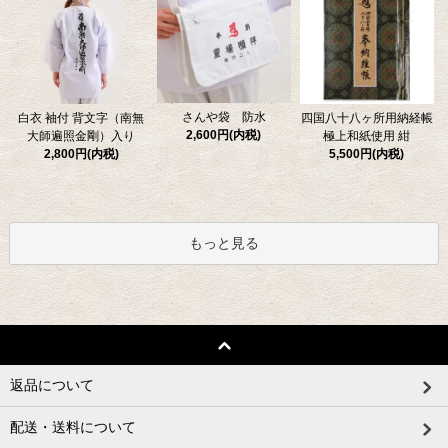
さんや袋 防水
四国八十八ヶ所用納経帳
白衣 袖付 背文字（南無
2,600円(内税)
極上和紙使用 紺
大師遍照金剛）入り
5,500円(内税)
2,800円(内税)
もっと見る
返品について
配送・送料について