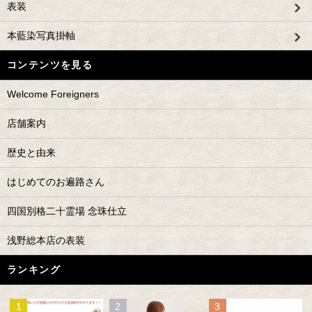
表装
本藍染写真掛軸
コンテンツを見る
Welcome Foreigners
店舗案内
歴史と由来
はじめてのお遍路さん
四国別格二十霊場 念珠仕立
浅野総本店の表装
ランキング
1
2
3