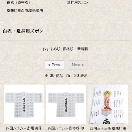
白衣（道中衣）
巡拝用ズボン
御朱印用白衣/御詠歌布
白衣・巡拝用ズボン
おすすめ順
価格順
新着順
< Prev
Next >
30
25
30
全
商品
-
表示
四国八十八ヶ所用 御朱
四国八十八ヶ所 御朱印
西国三十三所 御朱印用