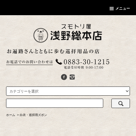
メニュー
ホーム
>
白衣・巡拝用ズボン