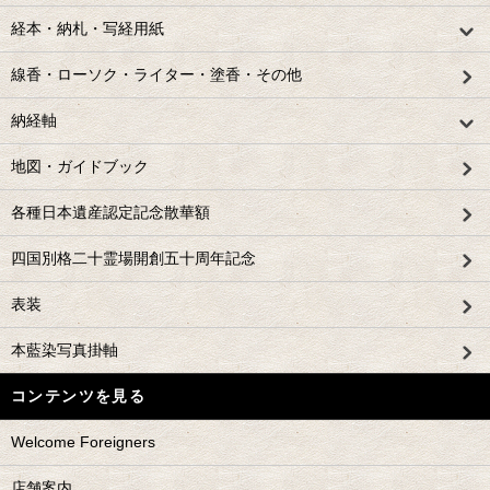
経本・納札・写経用紙
線香・ローソク・ライター・塗香・その他
納経軸
地図・ガイドブック
各種日本遺産認定記念散華額
四国別格二十霊場開創五十周年記念
表装
本藍染写真掛軸
コンテンツを見る
Welcome Foreigners
店舗案内