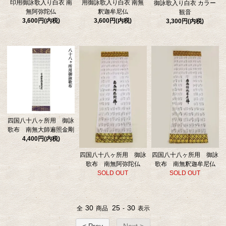
印用御詠歌入り白衣 南
用御詠歌入り白衣 南無
御詠歌入り白衣 カラー
無阿弥陀仏
釈迦牟尼仏
観音
3,600円(内税)
3,600円(内税)
3,300円(内税)
四国八十八ヶ所用 御詠
歌布 南無大師遍照金剛
4,400円(内税)
四国八十八ヶ所用 御詠
四国八十八ヶ所用 御詠
歌布 南無阿弥陀仏
歌布 南無釈迦牟尼仏
SOLD OUT
SOLD OUT
30
25
30
全
商品
-
表示