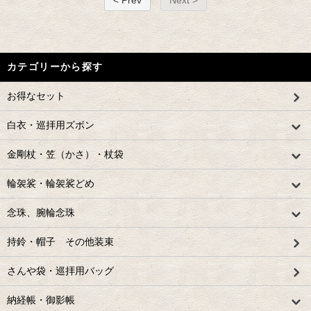
< Prev
Next >
カテゴリーから探す
お得なセット
白衣・巡拝用ズボン
金剛杖・笠（かさ）・杖袋
輪袈裟・輪袈裟どめ
念珠、腕輪念珠
持鈴・帽子 その他装束
さんや袋・巡拝用バッグ
納経帳・御影帳