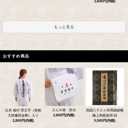
3,600円(内税)
もっと見る
おすすめ商品
さんや袋 防水
四国八十八ヶ所用納経帳
白衣 袖付 背文字（南無
2,600円(内税)
極上和紙使用 紺
大師遍照金剛）入り
5,500円(内税)
2,800円(内税)