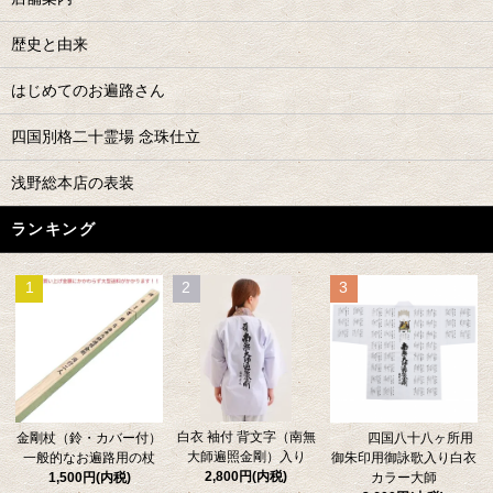
歴史と由来
はじめてのお遍路さん
四国別格二十霊場 念珠仕立
浅野総本店の表装
ランキング
1
2
3
白衣 袖付 背文字（南無
金剛杖（鈴・カバー付）
四国八十八ヶ所用
大師遍照金剛）入り
一般的なお遍路用の杖
御朱印用御詠歌入り白衣
2,800円(内税)
1,500円(内税)
カラー大師