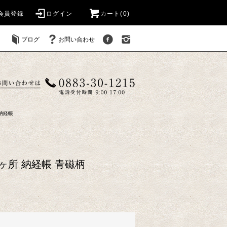
会員登録
ログイン
カート(
0
)
ブログ
お問い合わせ
納経帳
ヶ所 納経帳 青磁柄