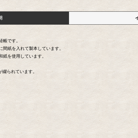
明
経帳です。
に間紙を入れて製本しています。
和紙を使用しています。
紙が綴られています。