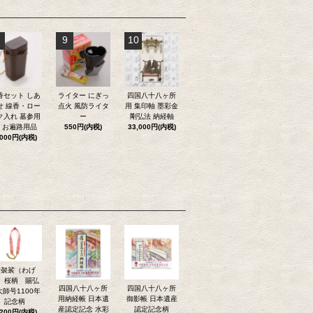
9
10
香セット しあ
ライター にぎっ
四国八十八ヶ所
せ 線香・ロー
点火 風防ライタ
用 集印軸 墨彩金
ク入れ 墓参用
ー
剛弘法 納経軸
 お遍路用品
550円(内税)
33,000円(内税)
,000円(内税)
輪袈裟（わげ
）桜柄 賜弘
四国八十八ヶ所
四国八十八ヶ所
大師号1100年
用納経帳 日本遺
御影帳 日本遺産
記念柄
産認定記念 水彩
認定記念柄
,200円(内税)