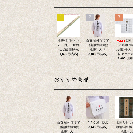
1
2
3
金剛杖（鈴・カ
白衣 袖付 背文字
四国
バー付）一般的
（南無大師遍照
八ヶ所用 御
なお遍路用の杖
金剛）入り
用御詠歌入
1,500円(内税)
2,800円(内税)
衣 カラー
3,600円(内
おすすめ商品
白衣 袖付 背文字
さんや袋 防水
四国八十八
（南無大師遍照
2,600円(内税)
用納経帳 極
金剛）入り
紙使用 