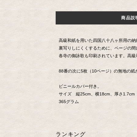
商品説
高級和紙を用いた四国八十八ヶ所用の納
裏写りしにくくするために、ページの間
各寺の御詠歌も印刷されています。高級
88番の次に5枚（10ページ）の無地の
ビニールカバー付き。
サイズ 縦25cm、横18cm、厚さ1.7cm
365グラム
ランキング