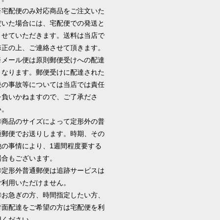
※宅配便のみ対応商品をご注文いた
だいた場合には、宅配便での発送と
させていただきます。送料は当店で
修正の上、ご連絡させて頂きます。
※メール便は原則郵便受けへの配達
となります。郵便受けに配達された
後の事故等については当店では責任
を負いかねますので、ご了承ださ
い。
◎商品のサイズによって定形外の普
通郵便でお送りします。時期、その
他の事情により、1週間程度要する
場合もございます。
◎定形外普通郵便は追跡サービスは
ご利用いただけません。
◎お急ぎの方、時間指定したい方、
対面配達をご希望の方は宅配便を利
用ください。