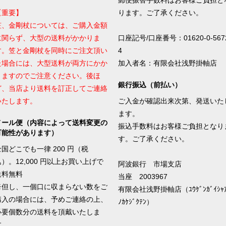
郵便振替手数料はお客様ご負担と
【重要】
ります。ご了承ください。
笠、金剛杖については、ご購入金額
に関らず、大型の送料がかかりま
口座記号/口座番号：01620-0-567
す。笠と金剛杖を同時にご注文頂い
4
た場合には、大型送料が両方にかか
加入者名：有限会社浅野掛軸店
りますのでご注意ください。後ほ
銀行振込（前払い）
ど、当店より送料を訂正してご連絡
いたします。
ご入金が確認出来次第、発送いた
ます。
メール便（内容によって送料変更の
振込手数料はお客様ご負担となり
可能性があります）
す。ご了承ください。
全国どこでも一律 200 円（税
込）。12,000 円以上お買い上げで
阿波銀行 市場支店
送料無料
当座 2003967
※但し、一個口に収まらない数をご
有限会社浅野掛軸店（ﾕｳｹﾞﾝｶﾞｲｼｬｱ
購入の場合には、予めご連絡の上、
ﾉｶｹｼﾞｸﾃﾝ）
必要個数分の送料を頂戴いたしま
す。