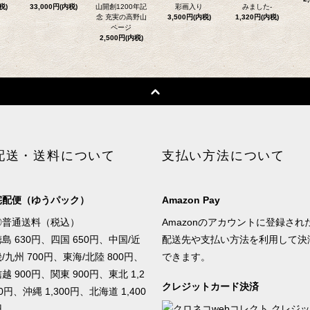
税)
33,000円(内税)
山開創1200年記
彩画入り
みました-
念 充実の高野山
3,500円(内税)
1,320円(内税)
ページ
2,500円(内税)
配送・送料について
支払い方法について
宅配便（ゆうパック）
Amazon Pay
◎普通送料（税込）
Amazonのアカウントに登録され
島 630円、四国 650円、中国/近
配送先や支払い方法を利用して決
/九州 700円、東海/北陸 800円、
できます。
越 900円、関東 900円、東北 1,2
クレジットカード決済
0円、沖縄 1,300円、北海道 1,400
円