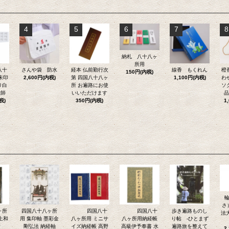
4
5
6
7
8
納札 八十八ヶ
所用
八十
さんや袋 防水
経本 仏前勤行次
線香 もくれん
橙
150円(内税)
朱印
2,600円(内税)
第 四国八十八ヶ
1,100円(内税)
わ
り白
所 お遍路にお使
ソ
大師
いいただけます
品
税)
350円(内税)
1
さ
ヶ所
四国八十八ヶ所
四国八十
四国八十
歩き遍路ものし
法
上和
用 集印軸 墨彩金
八ヶ所用 ミニサ
八ヶ所用納経帳
り帖 -ひとまず
紺
剛弘法 納経軸
イズ納経帳 高野
高級伊予奉書 水
遍路旅を整えて
2