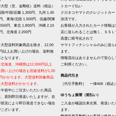
◎大型（笠、金剛杖）送料（税込）
国/中国/近畿 1,300円、九州 1,45
クロネコヤマトのクレジットカー
円、東海/北陸 1,500円、信越/関東
決済です。
,550円、東北 1,800円、沖縄 2,10
お客様が入力されたカード情報は
円、北海道 2,200円
店に送られることは無く、ＳＳＬ
高度に暗号化されて
※大型送料対象商品を除き、12,00
ヤマトフィナンシャルのみに送ら
0円以上お買い上げの場合、送料無
ます。
料となります。
情報流出はありませんので安心し
※北海道、沖縄県は12,000円以上
ご利用ください。
お買い上げの場合も別途送料が1,00
商品代引き
0円かかります。大型送料対象商品
は大型送料がかかります。
［代引手数料］ 一律468（税込
※午前中にご注文いただいた商品
ゆうちょ振替（前払い）
は、原則即日発送いたしますが、在
庫状況により即日発送できない場合
ご入金が確認出来次第、発送いた
がございます。
ます。