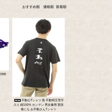
おすすめ順
価格順
新着順
 持鈴
不動心Tシャツ 黒 不動明王梵字
入り 綿100% カンマン 男女兼用 普段
着にも お不動さんTシャツ