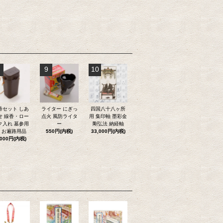
9
10
香セット しあ
ライター にぎっ
四国八十八ヶ所
せ 線香・ロー
点火 風防ライタ
用 集印軸 墨彩金
ク入れ 墓参用
ー
剛弘法 納経軸
 お遍路用品
550円(内税)
33,000円(内税)
,000円(内税)