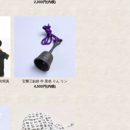
2,000円(内税)
 光明真
宝響三鈷鈴 中 黒色 りん リン
4,500円(内税)