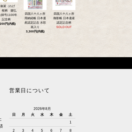
輪袈裟（わげ
）桜柄 賜弘
四国八十八ヶ所
四国八十八ヶ所
大師号1100年
用納経帳 日本遺
御影帳 日本遺産
記念柄
産認定記念 水彩
認定記念柄
,200円(内税)
画入り
SOLD OUT
3,300円(内税)
営業日について
2026年8月
日
月
火
水
木
金
土
た
1
済
2
3
4
5
6
7
8