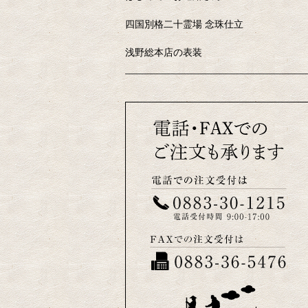
四国別格二十霊場 念珠仕立
浅野総本店の表装