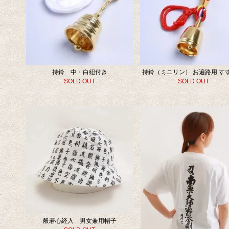
持鈴 中・白紐付き
持鈴（ミニリン） お遍路用 すず
SOLD OUT
SOLD OUT
般若心経入 男女兼用帽子