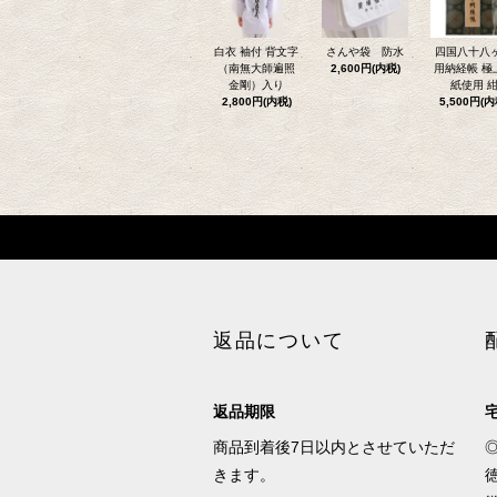
白衣 袖付 背文字
さんや袋 防水
四国八十八
（南無大師遍照
2,600円(内税)
用納経帳 極
金剛）入り
紙使用 
2,800円(内税)
5,500円(内
返品について
返品期限
商品到着後7日以内とさせていただ
きます。
徳