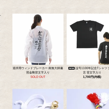
巡拝用ウィンドブレーカー 南無大師遍
諡号1100年記念Tシャツ
照金剛背文字入り
言 背文字入り
SOLD OUT
1,700円(内税)