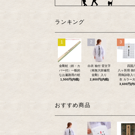
ランキング
1
2
3
金剛杖（鈴・カ
白衣 袖付 背文字
四国
バー付）一般的
（南無大師遍照
八ヶ所用 御
なお遍路用の杖
金剛）入り
用御詠歌入
1,500円(内税)
2,800円(内税)
衣 カラー
3,600円(内
おすすめ商品