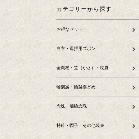
カテゴリーから探す
お得なセット
白衣・巡拝用ズボン
金剛杖・笠（かさ）・杖袋
輪袈裟・輪袈裟どめ
念珠、腕輪念珠
持鈴・帽子 その他装束