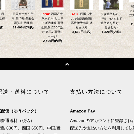
さ
ヶ所
四国八十八ヶ所
四国八十
四国八十
歩き遍路ものし
法
上和
用 集印軸 墨彩金
八ヶ所用 ミニサ
八ヶ所用納経帳
り帖 -ひとまず
紺
剛弘法 納経軸
イズ納経帳 高野
高級伊予奉書 水
遍路旅を整えて
2
税)
33,000円(内税)
山開創1200年記
彩画入り
みました-
念 充実の高野山
3,500円(内税)
1,320円(内税)
ページ
2,500円(内税)
配送・送料について
支払い方法について
宅配便（ゆうパック）
Amazon Pay
◎普通送料（税込）
Amazonのアカウントに登録され
島 630円、四国 650円、中国/近
配送先や支払い方法を利用して決