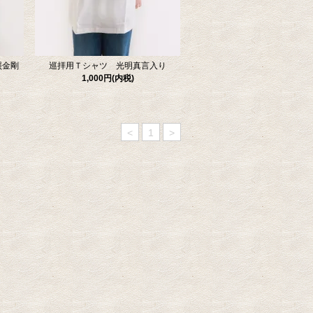
照金剛
巡拝用Ｔシャツ 光明真言入り
1,000円(内税)
<
1
>