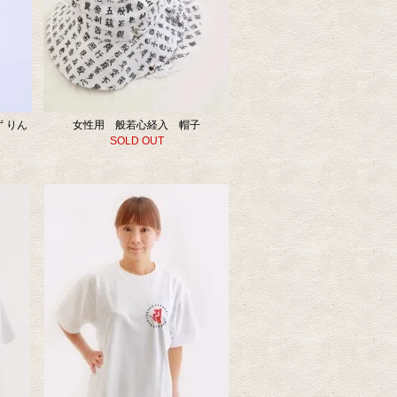
 りん
女性用 般若心経入 帽子
SOLD OUT