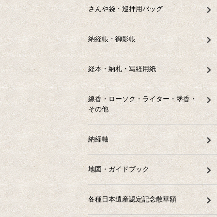
さんや袋・巡拝用バッグ
納経帳・御影帳
経本・納札・写経用紙
線香・ローソク・ライター・塗香・
その他
納経軸
地図・ガイドブック
各種日本遺産認定記念散華額