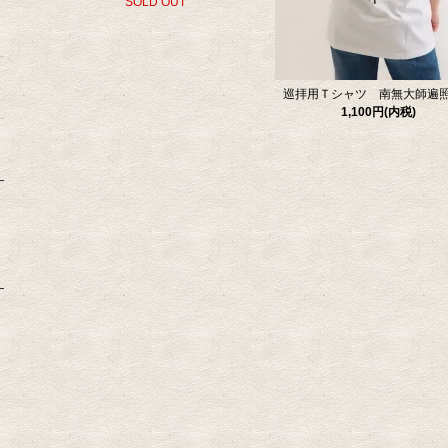
SOLD OUT
巡拝用Ｔシャツ 南無大師遍
1,100円(内税)