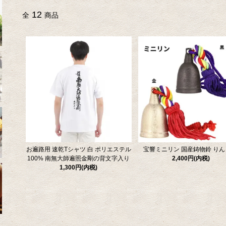
12
全
商品
お遍路用 速乾Tシャツ 白 ポリエステル
宝響ミニリン 国産鋳物鈴 りん
100% 南無大師遍照金剛の背文字入り
2,400円(内税)
1,300円(内税)