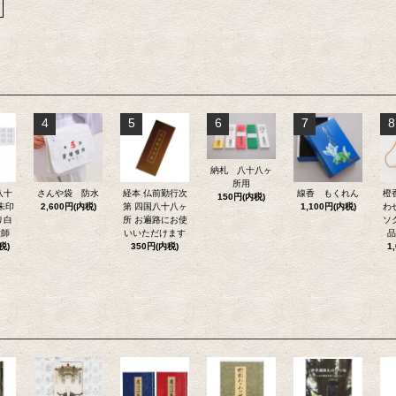
4
5
6
7
8
納札 八十八ヶ
所用
八十
さんや袋 防水
経本 仏前勤行次
線香 もくれん
橙
150円(内税)
朱印
2,600円(内税)
第 四国八十八ヶ
1,100円(内税)
わ
り白
所 お遍路にお使
ソ
大師
いいただけます
品
税)
350円(内税)
1