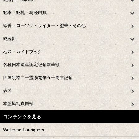
経本・納札・写経用紙
線香・ローソク・ライター・塗香・その他
納経軸
地図・ガイドブック
各種日本遺産認定記念散華額
四国別格二十霊場開創五十周年記念
表装
本藍染写真掛軸
コンテンツを見る
Welcome Foreigners