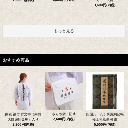
1,500円(内税)
カラー大師
3,600円(内税)
もっと見る
おすすめ商品
さんや袋 防水
四国八十八ヶ所用納経帳
白衣 袖付 背文字（南無
2,600円(内税)
極上和紙使用 紺
大師遍照金剛）入り
5,500円(内税)
2,800円(内税)