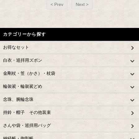
< Prev
Next >
カテゴリーから探す
お得なセット
白衣・巡拝用ズボン
金剛杖・笠（かさ）・杖袋
輪袈裟・輪袈裟どめ
念珠、腕輪念珠
持鈴・帽子 その他装束
さんや袋・巡拝用バッグ
納経帳・御影帳