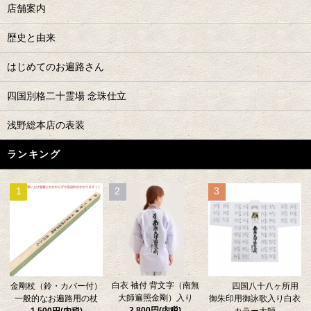
店舗案内
歴史と由来
はじめてのお遍路さん
四国別格二十霊場 念珠仕立
浅野総本店の表装
ランキング
1
2
3
白衣 袖付 背文字（南無
金剛杖（鈴・カバー付）
四国八十八ヶ所用
大師遍照金剛）入り
一般的なお遍路用の杖
御朱印用御詠歌入り白衣
2,800円(内税)