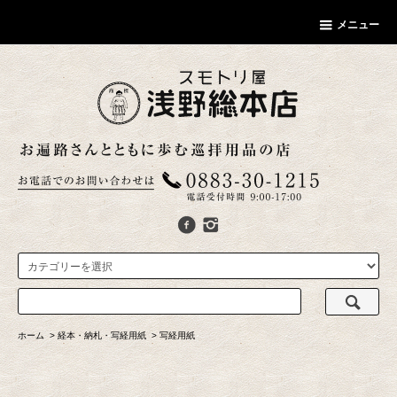
メニュー
ホーム
>
経本・納札・写経用紙
>
写経用紙