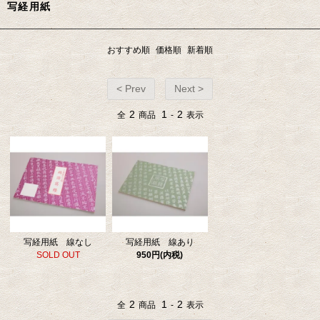
写経用紙
おすすめ順
価格順
新着順
< Prev
Next >
2
1
2
全
商品
-
表示
写経用紙 線なし
写経用紙 線あり
SOLD OUT
950円(内税)
2
1
2
全
商品
-
表示