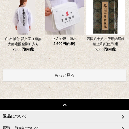
さんや袋 防水
四国八十八ヶ所用納経帳
白衣 袖付 背文字（南無
2,600円(内税)
極上和紙使用 紺
大師遍照金剛）入り
5,500円(内税)
2,800円(内税)
もっと見る
返品について
配送・送料について