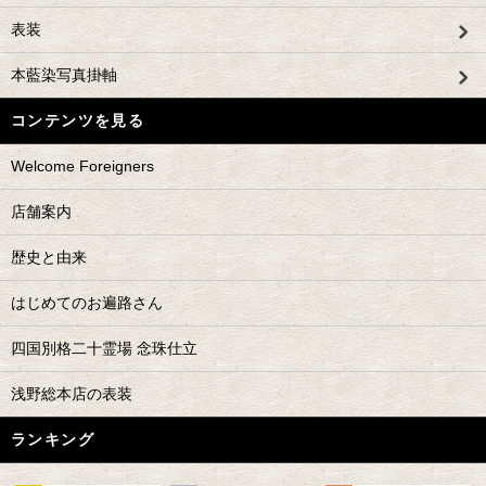
表装
本藍染写真掛軸
コンテンツを見る
Welcome Foreigners
店舗案内
歴史と由来
はじめてのお遍路さん
四国別格二十霊場 念珠仕立
浅野総本店の表装
ランキング