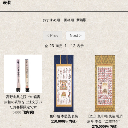
表装
おすすめ順
価格順
新着順
< Prev
Next >
23
1
12
全
商品
-
表示
高野山奥之院での箱書
掛軸の表装をご注文頂い
たお客様限定です
5,000円(内税)
集印軸 本藍染表装
【21】集印軸 表装 牡丹
110,000円(内税)
唐草 本金［二重箱付］
275,000円(内税)