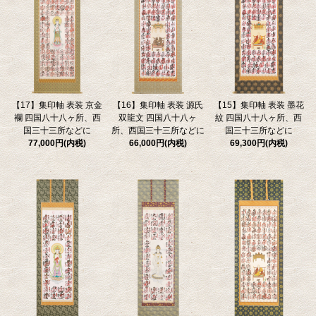
【17】集印軸 表装 京金
【16】集印軸 表装 源氏
【15】集印軸 表装 墨花
襴 四国八十八ヶ所、西
双龍文 四国八十八ヶ
紋 四国八十八ヶ所、西
国三十三所などに
所、西国三十三所などに
国三十三所などに
77,000円(内税)
66,000円(内税)
69,300円(内税)