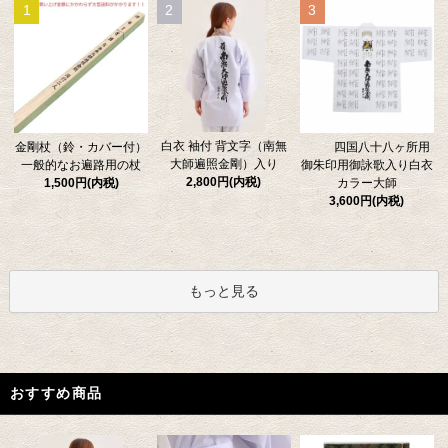
1
2
3
白衣 袖付 背文字（南無
金剛杖（鈴・カバー付）
四国八十八ヶ所用
大師遍照金剛）入り
一般的なお遍路用の杖
御朱印用御詠歌入り白衣
2,800円(内税)
1,500円(内税)
カラー大師
3,600円(内税)
もっと見る
おすすめ商品