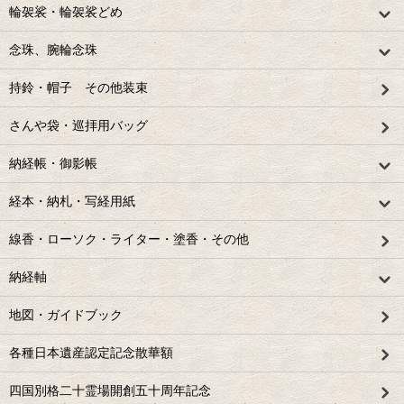
輪袈裟・輪袈裟どめ
念珠、腕輪念珠
持鈴・帽子 その他装束
さんや袋・巡拝用バッグ
納経帳・御影帳
経本・納札・写経用紙
線香・ローソク・ライター・塗香・その他
納経軸
地図・ガイドブック
各種日本遺産認定記念散華額
四国別格二十霊場開創五十周年記念