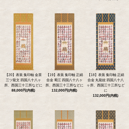
【20】表装 集印軸 金茶
【19】表装 集印軸 正絹
【18】表装 集印軸 正絹
三ツ龍文 四国八十八ヶ
合金 蜀江 四国八十八ヶ
合金 丸龍紋 四国八十八
所、西国三十三所などに
所、西国三十三所などに
ヶ所、西国三十三所など
88,000円(内税)
132,000円(内税)
に
132,000円(内税)