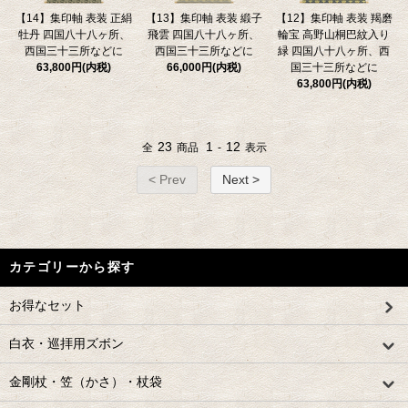
【14】集印軸 表装 正絹
【13】集印軸 表装 緞子
【12】集印軸 表装 羯磨
牡丹 四国八十八ヶ所、
飛雲 四国八十八ヶ所、
輪宝 高野山桐巴紋入り
西国三十三所などに
西国三十三所などに
緑 四国八十八ヶ所、西
63,800円(内税)
66,000円(内税)
国三十三所などに
63,800円(内税)
23
1
12
全
商品
-
表示
< Prev
Next >
カテゴリーから探す
お得なセット
白衣・巡拝用ズボン
金剛杖・笠（かさ）・杖袋