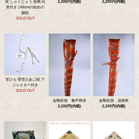
杖 しゃくじょう 長柄 石
2,200円(内税)
2,200円(内税)
突付き 148cmの短めの
錫杖
SOLD OUT
笠ひも 菅笠のあご紐 ア
ジャスター付き
SOLD OUT
金剛杖袋 亀甲柄赤
金剛杖袋 花柄朱
2,200円(内税)
2,200円(内税)