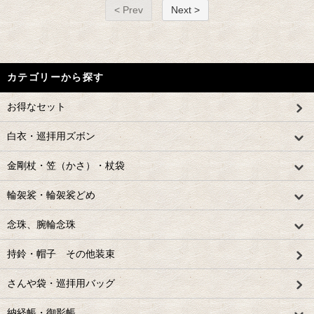
< Prev
Next >
カテゴリーから探す
お得なセット
白衣・巡拝用ズボン
金剛杖・笠（かさ）・杖袋
輪袈裟・輪袈裟どめ
念珠、腕輪念珠
持鈴・帽子 その他装束
さんや袋・巡拝用バッグ
納経帳・御影帳