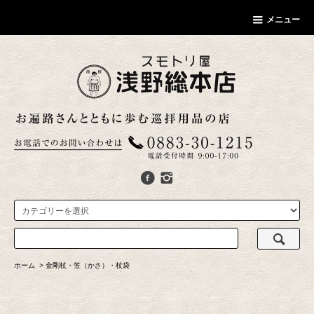
メニュー
ホーム
>
金剛杖・笠（かさ）・杖袋