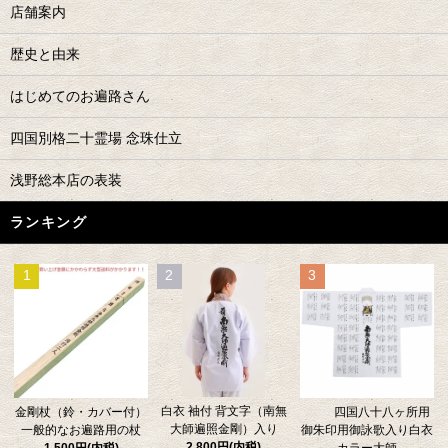
店舗案内
歴史と由来
はじめてのお遍路さん
四国別格二十霊場 念珠仕立
浅野総本店の表装
ランキング
1
2
3
白衣 袖付 背文字（南無
金剛杖（鈴・カバー付）
四国八十八ヶ所用
大師遍照金剛）入り
一般的なお遍路用の杖
御朱印用御詠歌入り白衣
2,800円(内税)