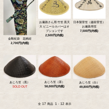
お遍路さん用 竹笠 黒天
日本製菅笠（越前菅笠）
大 ビニールカバーはオ
お遍路用笠
プションです
7,500円(内税)
2,500円(内税)
金剛杖袋 花柄紺
2,700円(内税)
あじろ笠（茶）
あじろ笠（黒）
あじろ笠（白）
58,000円(内税)
SOLD OUT
49,800円(内税)
17
1
12
全
商品
-
表示