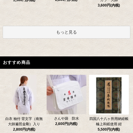
1,500円(内税)
カラー大師
3,600円(内税)
もっと見る
おすすめ商品
さんや袋 防水
四国八十八ヶ所用納経帳
白衣 袖付 背文字（南無
2,600円(内税)
極上和紙使用 紺
大師遍照金剛）入り
5,500円(内税)
2,800円(内税)