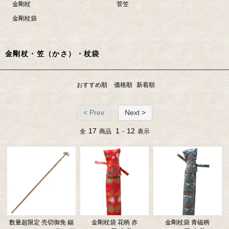
金剛杖
菅笠
金剛杖袋
金剛杖・笠（かさ）・杖袋
おすすめ順
価格順
新着順
< Prev
Next >
17
1
12
全
商品
-
表示
数量超限定 売切御免 錫
金剛杖袋 花柄 赤
金剛杖袋 青磁柄