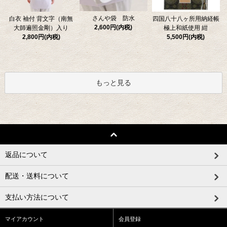
さんや袋 防水
四国八十八ヶ所用納経帳
白衣 袖付 背文字（南無
2,600円(内税)
極上和紙使用 紺
大師遍照金剛）入り
5,500円(内税)
2,800円(内税)
もっと見る
返品について
配送・送料について
支払い方法について
マイアカウント
会員登録