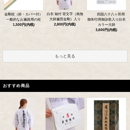
白衣 袖付 背文字（南無
金剛杖（鈴・カバー付）
四国八十八ヶ所用
大師遍照金剛）入り
一般的なお遍路用の杖
御朱印用御詠歌入り白衣
2,800円(内税)
1,500円(内税)
カラー大師
3,600円(内税)
もっと見る
おすすめ商品