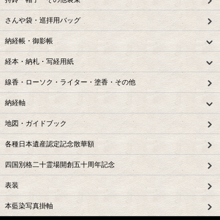
さんや袋・巡拝用バッグ
納経帳・御影帳
経本・納札・写経用紙
線香・ローソク・ライター・塗香・その他
納経軸
地図・ガイドブック
各種日本遺産認定記念散華額
四国別格二十霊場開創五十周年記念
表装
本藍染写真掛軸