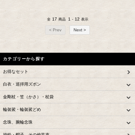
17
1
12
全
商品
-
表示
< Prev
Next >
カテゴリーから探す
お得なセット
白衣・巡拝用ズボン
金剛杖・笠（かさ）・杖袋
輪袈裟・輪袈裟どめ
念珠、腕輪念珠
持鈴・帽子 その他装束