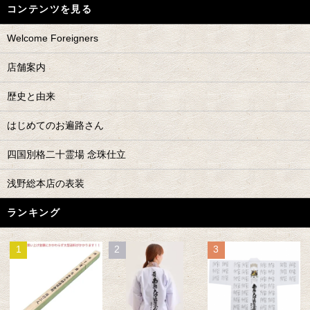
コンテンツを見る
Welcome Foreigners
店舗案内
歴史と由来
はじめてのお遍路さん
四国別格二十霊場 念珠仕立
浅野総本店の表装
ランキング
1
2
3