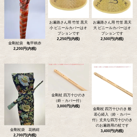
お遍路さん用 竹笠 黒天
お遍路さん用 竹笠 黒天
小 ビニールカバーはオ
大 ビニールカバーはオ
プションです
プションです
2,250円(内税)
2,500円(内税)
金剛杖袋 亀甲柄赤
2,200円(内税)
金剛杖 四万十ひのき
（鈴・カバー付）
3,000円(内税)
金剛杖 四万十ひのき 般
若心経入（鈴・カバー
付）丈夫な四万十ひのき
のお遍路用の杖です
金剛杖袋 花柄紺
3,400円(内税)
2,700円(内税)