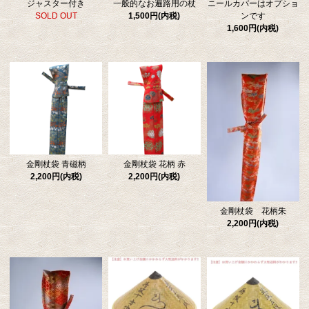
ジャスター付き
一般的なお遍路用の杖
ニールカバーはオプショ
SOLD OUT
1,500円(内税)
ンです
1,600円(内税)
金剛杖袋 青磁柄
金剛杖袋 花柄 赤
2,200円(内税)
2,200円(内税)
金剛杖袋 花柄朱
2,200円(内税)