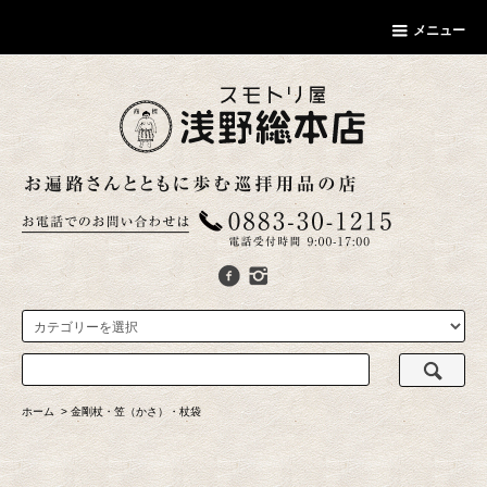
メニュー
ホーム
>
金剛杖・笠（かさ）・杖袋