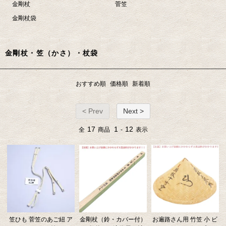
金剛杖
菅笠
金剛杖袋
金剛杖・笠（かさ）・杖袋
おすすめ順
価格順
新着順
< Prev
Next >
17
1
12
全
商品
-
表示
笠ひも 菅笠のあご紐 ア
金剛杖（鈴・カバー付）
お遍路さん用 竹笠 小 ビ